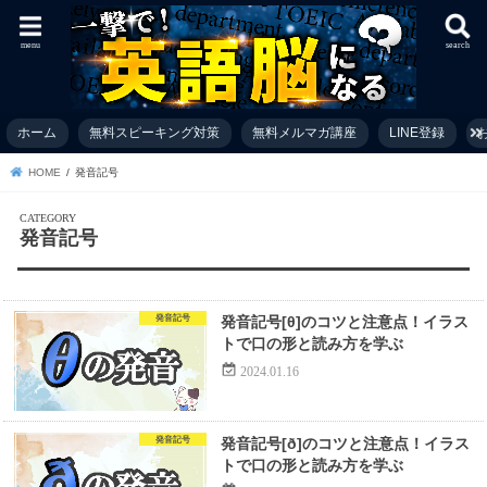
menu
search
ホーム
無料スピーキング対策
無料メルマガ講座
LINE登録
お
HOME
発音記号
発音記号
発音記号
発音記号[θ]のコツと注意点！イラス
トで口の形と読み方を学ぶ
2024.01.16
発音記号
発音記号[ð]のコツと注意点！イラス
トで口の形と読み方を学ぶ