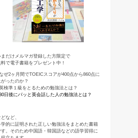
いまだけメルマガ登録した方限定で
無料で電子書籍をプレゼント中！
なぜ2ヶ月間でTOEICスコアが400点から860点に
上がったのか？
■英検準１級をとるための勉強法とは？
■30日後にパッと英会話した人の勉強法とは？
などなど、
科学的に証明された正しい勉強法をまとめた書籍
です。そのため中国語・韓国語などの語学習得に
も役立ちます。