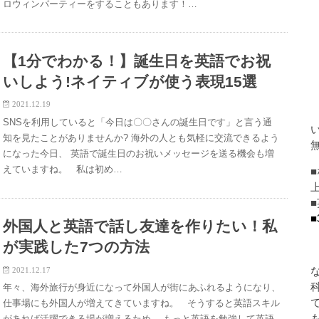
ロウィンパーティーをすることもあります！…
【1分でわかる！】誕生日を英語でお祝
いしよう!ネイティブが使う表現15選
2021.12.19
SNSを利用していると「今日は〇〇さんの誕生日です」と言う通
知を見たことがありませんか? 海外の人とも気軽に交流できるよう
になった今日、 英語で誕生日のお祝いメッセージを送る機会も増
えていますね。 私は初め…
■
外国人と英語で話し友達を作りたい！私
が実践した7つの方法
2021.12.17
年々、海外旅行が身近になって外国人が街にあふれるようになり、
仕事場にも外国人が増えてきていますね。 そうすると英語スキル
があれば活躍できる場が増えるため、 もっと英語を勉強して英語