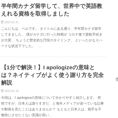
半年間カナダ留学して、世界中で英語教
えれる資格を取得しました
2023.01.31
こんにちは、ベルです。 タイトルにある通り、半年間カナダ留学
してきました。 僕がカナダに行った時期が コロナ後で渡航手続き
が大変、 ちょうど歴史的な円安のタイミング、 といったかなりハ
ードな状況下でした。 …
【1分で解決！】I apologizeの意味と
は？ネイティブがよく使う謝り方を完全
解説
2023.01.10
今回は、I apologizeの意味について分かりやすく紹介します。 突
然ですが、日本人は謝りすぎだ、と海外メディアが述べている記事
や動画を見たことはありませんか？ もともと日本人は、相手を不
愉快にさせたくない意識が高い…