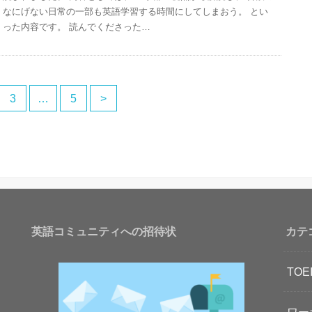
なにげない日常の一部も英語学習する時間にしてしまおう。 とい
った内容です。 読んでくださった…
3
…
5
>
英語コミュニティへの招待状
カテ
TOE
ワー