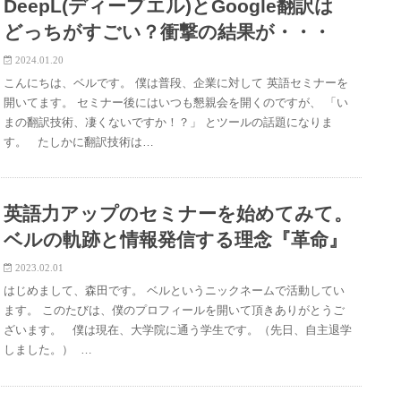
DeepL(ディープエル)とGoogle翻訳は
どっちがすごい？衝撃の結果が・・・
2024.01.20
こんにちは、ベルです。 僕は普段、企業に対して 英語セミナーを
開いてます。 セミナー後にはいつも懇親会を開くのですが、 「い
まの翻訳技術、凄くないですか！？」 とツールの話題になりま
す。 たしかに翻訳技術は…
英語力アップのセミナーを始めてみて。
ベルの軌跡と情報発信する理念『革命』
2023.02.01
はじめまして、森田です。 ベルというニックネームで活動してい
ます。 このたびは、僕のプロフィールを開いて頂きありがとうご
ざいます。 僕は現在、大学院に通う学生です。（先日、自主退学
しました。） …