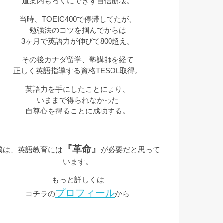
道案内もろくにできず自信崩壊。
当時、TOEIC400で停滞してたが、
勉強法のコツを掴んでからは
3ヶ月で英語力が伸びて800超え。
その後カナダ留学、塾講師を経て
正しく英語指導する資格TESOL取得。
英語力を手にしたことにより、
いままで得られなかった
自尊心を得ることに成功する。
『革命』
僕は、英語教育には
が必要だと思って
います。
もっと詳しくは
プロフィール
コチラの
から