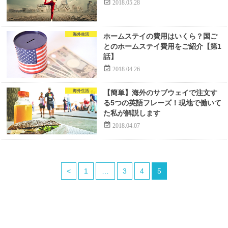
2018.05.28
海外生活
ホームステイの費用はいくら？国ご
とのホームステイ費用をご紹介【第1
話】
2018.04.26
海外生活
【簡単】海外のサブウェイで注文す
る5つの英語フレーズ！現地で働いて
た私が解説します
2018.04.07
<
1
…
3
4
5