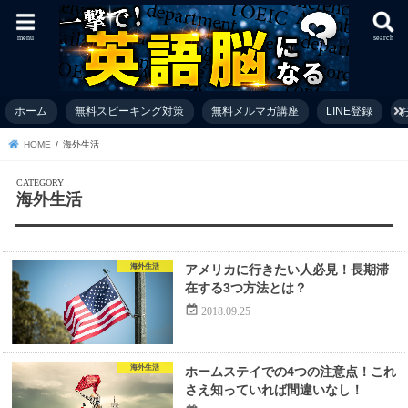
menu
search
ホーム
無料スピーキング対策
無料メルマガ講座
LINE登録
お
HOME
海外生活
海外生活
海外生活
アメリカに行きたい人必見！長期滞
在する3つ方法とは？
2018.09.25
海外生活
ホームステイでの4つの注意点！これ
さえ知っていれば間違いなし！