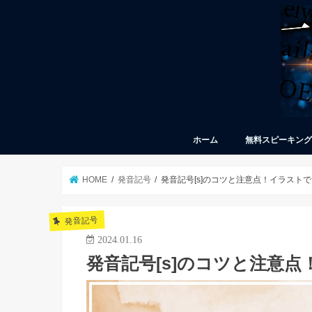
ホーム
無料スピーキン
HOME
発音記号
発音記号[s]のコツと注意点！イラスト
発音記号
2024.01.16
発音記号[s]のコツと注意