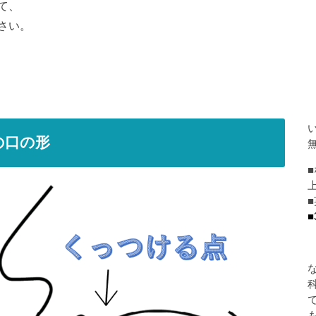
て、
さい。
の口の形
■