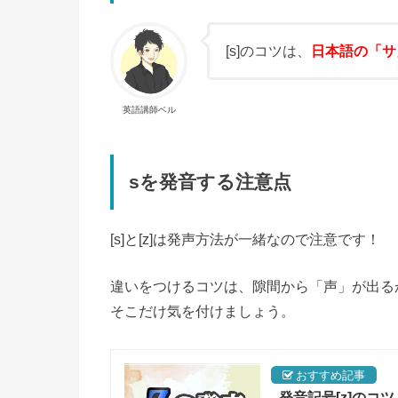
[s]のコツは、
日本語の「サ
英語講師ベル
sを発音する注意点
[s]と[z]は発声方法が一緒なので注意です！
違いをつけるコツは、隙間から「声」が出る
そこだけ気を付けましょう。
発音記号[z]の