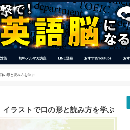
グ対策
無料メルマガ講座
LINE登録
おすすめYoutube
おす
で口の形と読み方を学ぶ
点！イラストで口の形と読み方を学ぶ