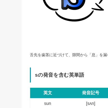
舌先を歯茎に近づけて、隙間から「息」を漏
sの発音を含む英単語
英文
発音記号
sun
[sʌn]