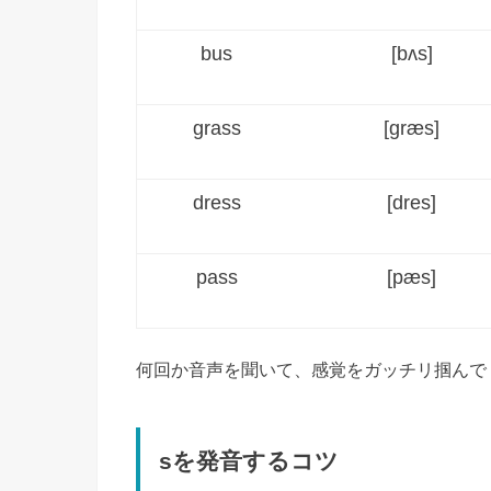
bus
[bʌs]
grass
[ɡræs]
dress
[dres]
pass
[pæs]
何回か音声を聞いて、感覚をガッチリ掴んで
sを発音するコツ