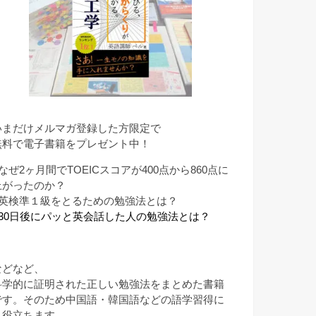
いまだけメルマガ登録した方限定で
無料で電子書籍をプレゼント中！
なぜ2ヶ月間でTOEICスコアが400点から860点に
上がったのか？
■英検準１級をとるための勉強法とは？
■30日後にパッと英会話した人の勉強法とは？
などなど、
科学的に証明された正しい勉強法をまとめた書籍
です。そのため中国語・韓国語などの語学習得に
も役立ちます。