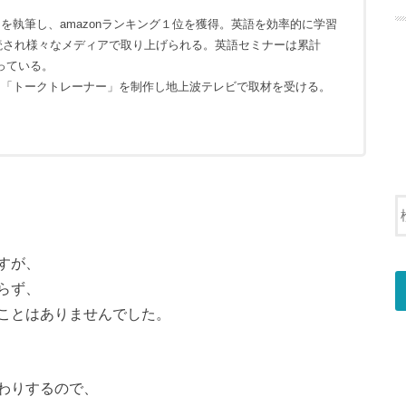
を執筆し、amazonランキング１位を獲得。英語を効率的に学習
購読され様々なメディアで取り上げられる。英語セミナーは累計
なっている。
リ「トークトレーナー」を制作し地上波テレビで取材を受ける。
すが、
らず、
ことはありませんでした。
わりする
ので、