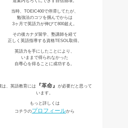
道案内もろくにできず自信崩壊。
当時、TOEIC400で停滞してたが、
勉強法のコツを掴んでからは
3ヶ月で英語力が伸びて800超え。
その後カナダ留学、塾講師を経て
正しく英語指導する資格TESOL取得。
英語力を手にしたことにより、
いままで得られなかった
自尊心を得ることに成功する。
『革命』
僕は、英語教育には
が必要だと思って
います。
もっと詳しくは
プロフィール
コチラの
から