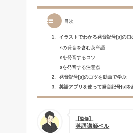
目次
1.
イラストでわかる発音記号[s]の口
sの発音を含む英単語
sを発音するコツ
sを発音する注意点
2.
発音記号[s]のコツを動画で学ぶ
3.
英語アプリを使って発音記号[s]を
【監修】
英語講師ベル