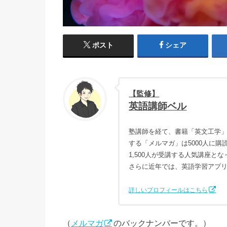
ポスト
シェア
【監修】
英語講師ベル
塾講師を経て、書籍「英文工学」
する「メルマガ」は5000人に
1,500人が受講する人気講座と
さらに近年では、英語学習アプ
詳しいプロフィールはこちら
（
メルマガ
のバックナンバーです。）