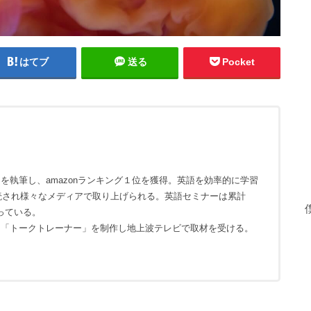
はてブ
送る
Pocket
を執筆し、amazonランキング１位を獲得。英語を効率的に学習
購読され様々なメディアで取り上げられる。英語セミナーは累計
なっている。
リ「トークトレーナー」を制作し地上波テレビで取材を受ける。