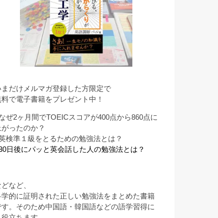
いまだけメルマガ登録した方限定で
無料で電子書籍をプレゼント中！
なぜ2ヶ月間でTOEICスコアが400点から860点に
上がったのか？
■英検準１級をとるための勉強法とは？
■30日後にパッと英会話した人の勉強法とは？
などなど、
科学的に証明された正しい勉強法をまとめた書籍
です。そのため中国語・韓国語などの語学習得に
も役立ちます。