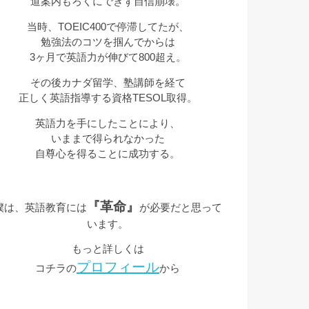
道案内もろくにできず自信崩壊。
当時、TOEIC400で停滞してたが、
勉強法のコツを掴んでからは
3ヶ月で英語力が伸びて800超え。
その後カナダ留学、塾講師を経て
正しく英語指導する資格TESOL取得。
英語力を手にしたことにより、
いままで得られなかった
自尊心を得ることに成功する。
『革命』
僕は、英語教育には
が必要だと思って
います。
もっと詳しくは
プロフィール
コチラの
から