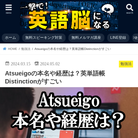
menu
search
ホーム
無料スピーキング対策
無料メルマガ講座
LINE登録
お
HOME
勉強法
Atsueigoの本名や経歴は？英単語帳Distinctionがすごい
2024.03.15
2024.05.02
勉強法
Atsueigoの本名や経歴は？英単語帳
Distinctionがすごい