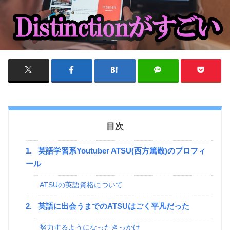
目次
1.
英語学習系Youtuber ATSU(西方篤敬)のプロフィ
ール
ATSUの英語資格について
2.
英語に出会うまでのATSUはごく平凡だった
努力するようになったきっかけ