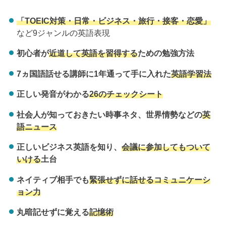
「TOEIC対策・日常・ビジネス・旅行・接客・恋愛」
など9ジャンルの英語表現
初心者が
近道して英語を習得する
ための勉強方法
7ヵ国語話せる講師に1年通って手に入れた
英語学習法
正しい発音がわかる
26のチェックシート
社会人が知っておきたい時事ネタ、世界情勢などの
英
語ニュース
正しいビジネス英語を知り、
会議に参加してもついて
いける
土台
ネイティブ相手でも
緊張せずに話せるコミュニケーシ
ョン力
丸暗記せずに覚える
記憶術