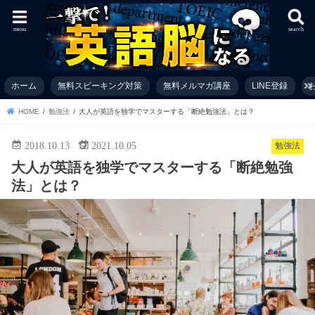
menu
search
ホーム
無料スピーキング対策
無料メルマガ講座
LINE登録
お
HOME
勉強法
大人が英語を独学でマスターする「断絶勉強法」とは？
2018.10.13
2021.10.05
勉強法
大人が英語を独学でマスターする「断絶勉強
法」とは？