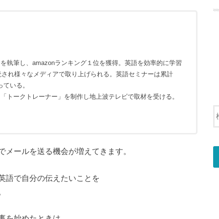
を執筆し、amazonランキング１位を獲得。英語を効率的に学習
購読され様々なメディアで取り上げられる。英語セミナーは累計
なっている。
リ「トークトレーナー」を制作し地上波テレビで取材を受ける。
でメールを送る機会が増えてきます。
英語で自分の伝えたいことを
。
事を始めたときは