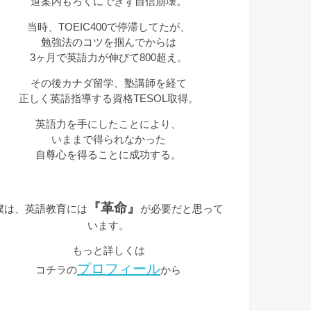
道案内もろくにできず自信崩壊。
当時、TOEIC400で停滞してたが、
勉強法のコツを掴んでからは
3ヶ月で英語力が伸びて800超え。
その後カナダ留学、塾講師を経て
正しく英語指導する資格TESOL取得。
英語力を手にしたことにより、
いままで得られなかった
自尊心を得ることに成功する。
『革命』
僕は、英語教育には
が必要だと思って
います。
もっと詳しくは
プロフィール
コチラの
から