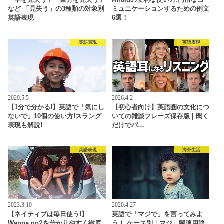
「車を見失う」「自分を見失う」
Afraidの便利な使い方!円滑なコ
など 「見失う」の3種類の対象別
ミュニケーションするための例文
英語表現
6選！
英語表現
英語表現
2020.5.5
2026.4.2
【1分で分かる!】英語で「気にし
【初心者向け】英語圏の文化につ
ないで」10個の使い方!スラング
いての雑談フレーズ保存版 | 聞く
表現も解説!
だけでパ…
英語表現
海外生活
2023.3.10
2020.4.27
【ネイティブは毎日使う!】
英語で「マジで」を言ってみよ
Wanna go?を分かりやすく徹底
う！ ケース別「マジ」関連用語