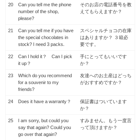
20
Can you tell me the phone
そのお店の電話番号を教
number of the shop,
えてもらえますか？
please?
21
Can you tell me if you have
スペシャルチョコの在庫
the special chocolates in
はありますか？ ３箱必
stock? I need 3 packs.
要です。
22
Can I hold it？ Can I pick
手にとってもいいです
it up？
か？
23
Which do you recommend
友達へのお土産はどっち
for a souvenir to my
がおすすめですか？
friends?
24
Does it have a warranty？
保証書はついています
か？
25
I am sorry, but could you
すみません。もう一度言
say that again? Could you
って頂けますか？
go over that again?