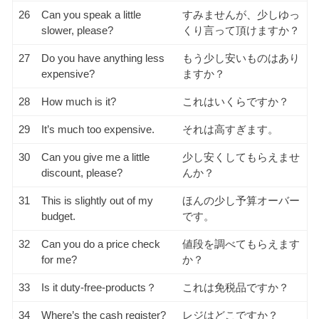
26
Can you speak a little
すみませんが、少しゆっ
slower, please?
くり言って頂けますか？
27
Do you have anything less
もう少し安いものはあり
expensive?
ますか？
28
How much is it?
これはいくらですか？
29
It’s much too expensive.
それは高すぎます。
30
Can you give me a little
少し安くしてもらえませ
discount, please?
んか？
31
This is slightly out of my
ほんの少し予算オーバー
budget.
です。
32
Can you do a price check
値段を調べてもらえます
for me?
か？
33
Is it duty-free-products？
これは免税品ですか？
34
Where’s the cash register?
レジはどこですか？