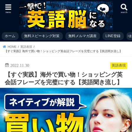
menu
search
ホーム
無料スピーキング対策
無料メルマガ講座
LINE登録
お
HOME
英語表現
【すぐ実践】海外で買い物！ショッピング英会話フレーズを完璧にする【英語聞き流し】
2022.11.30
英語表現
【すぐ実践】海外で買い物！ショッピング英
会話フレーズを完璧にする【英語聞き流し】