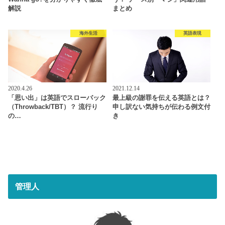
解説
まとめ
海外生活
英語表現
2020.4.26
2021.12.14
「思い出」は英語でスローバック
最上級の謝罪を伝える英語とは？
（Throwback/TBT）？ 流行り
申し訳ない気持ちが伝わる例文付
の…
き
管理人