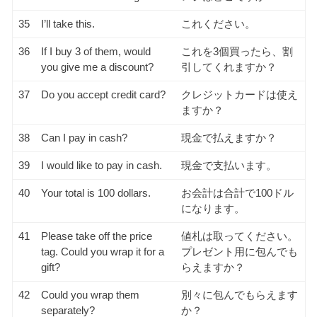
35
I’ll take this.
これください。
36
If I buy 3 of them, would
これを3個買ったら、割
you give me a discount?
引してくれますか？
37
Do you accept credit card?
クレジットカードは使え
ますか？
38
Can I pay in cash?
現金で払えますか？
39
I would like to pay in cash.
現金で支払います。
40
Your total is 100 dollars.
お会計は合計で100ドル
になります。
41
Please take off the price
値札は取ってください。
tag. Could you wrap it for a
プレゼント用に包んでも
gift?
らえますか？
42
Could you wrap them
別々に包んでもらえます
separately?
か？