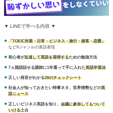
▼ LINEで学べる内容 ▼
「TOEIC対策・日常・ビジネス・旅行・接客・恋愛」
など9ジャンルの英語表現
初心者が
近道して英語を習得する
ための勉強方法
7ヵ国語話せる講師に1年通って手に入れた
英語学習法
正しい発音がわかる
26のチェックシート
社会人が知っておきたい時事ネタ、世界情勢などの
英
語ニュース
正しいビジネス英語を知り、
会議に参加してもついて
いける
土台