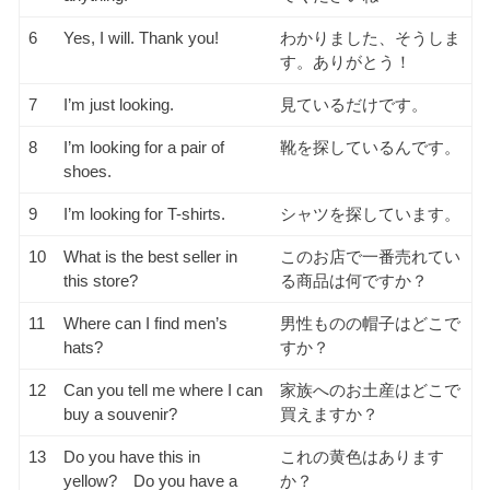
6
Yes, I will. Thank you!
わかりました、そうしま
す。ありがとう！
7
I’m just looking.
見ているだけです。
8
I’m looking for a pair of
靴を探しているんです。
shoes.
9
I’m looking for T-shirts.
シャツを探しています。
10
What is the best seller in
このお店で一番売れてい
this store?
る商品は何ですか？
11
Where can I find men’s
男性ものの帽子はどこで
hats?
すか？
12
Can you tell me where I can
家族へのお土産はどこで
buy a souvenir?
買えますか？
13
Do you have this in
これの黄色はあります
yellow? Do you have a
か？