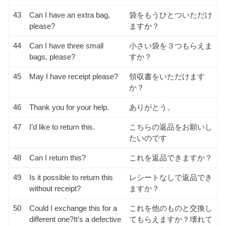
43
Can I have an extra bag,
袋をもうひとついただけ
please?
ますか？
44
Can I have three small
小さい袋を３つもらえま
bags, please?
すか？
45
May I have receipt please?
領収書をいただけます
か？
46
Thank you for your help.
ありがとう。
47
I’d like to return this.
こちらの返品をお願いし
たいのです
48
Can I return this?
これを返品できますか？
49
Is it possible to return this
レシートなしで返品でき
without receipt?
ますか？
50
Could I exchange this for a
これを他のものと交換し
different one?It’s a defective
てもらえますか？壊れて