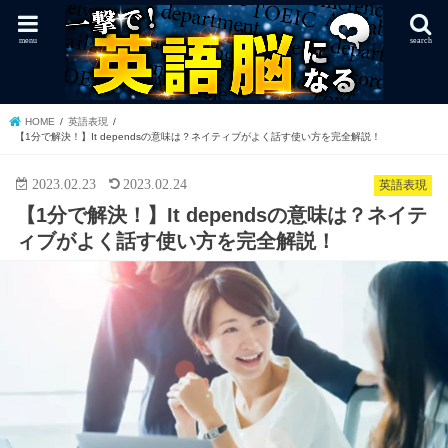
menu
search
HOME
英語表現
【1分で解決！】It dependsの意味は？ネイティブがよく話す使い方を完全解説！
2023.02.23
2023.02.24
英語表現
【1分で解決！】It dependsの意味は？ネイテ
ィブがよく話す使い方を完全解説！