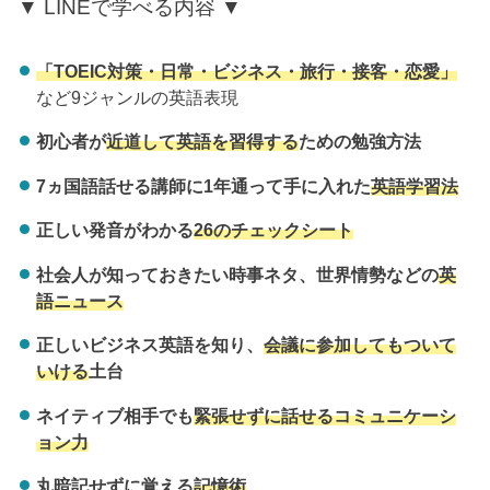
▼ LINEで学べる内容 ▼
「TOEIC対策・日常・ビジネス・旅行・接客・恋愛」
など9ジャンルの英語表現
初心者が
近道して英語を習得する
ための勉強方法
7ヵ国語話せる講師に1年通って手に入れた
英語学習法
正しい発音がわかる
26のチェックシート
社会人が知っておきたい時事ネタ、世界情勢などの
英
語ニュース
正しいビジネス英語を知り、
会議に参加してもついて
いける
土台
ネイティブ相手でも
緊張せずに話せるコミュニケーシ
ョン力
丸暗記せずに覚える
記憶術