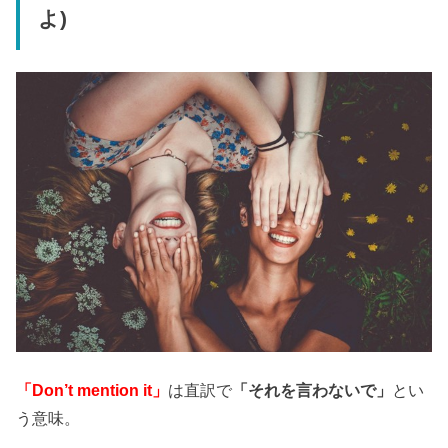
よ)
「Don’t mention it」
は直訳で
「それを言わないで」
とい
う意味。