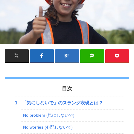
目次
1.
「気にしないで」のスラング表現とは？
No problem (気にしないで)
No worries (心配しないで)