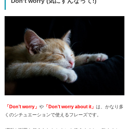
Don’t worry (気にすんなって!)
「Don’t worry」
や
「Don’t worry about it」
は、かなり多
くのシチュエーションで使えるフレーズです。