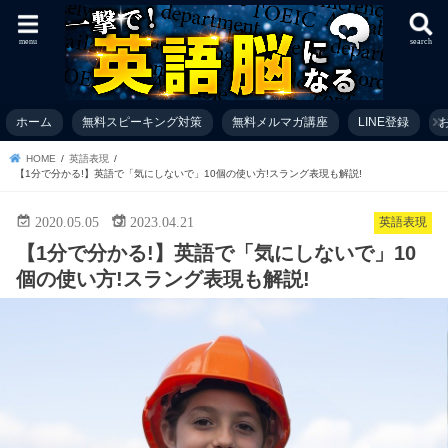
menu
search
ホーム
無料スピーキング対策
無料メルマガ講座
LINE登録
お
HOME
英語表現
【1分で分かる!】英語で「気にしないで」10個の使い方!スラング表現も解説!
2020.05.05
2023.04.21
英語表現
【1分で分かる!】英語で「気にしないで」10
個の使い方!スラング表現も解説!