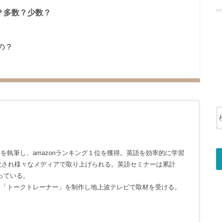
？多数？少数？
の？
を執筆し、amazonランキング１位を獲得。英語を効率的に学習
購読され様々なメディアで取り上げられる。英語セミナーは累計
なっている。
リ「トークトレーナー」を制作し地上波テレビで取材を受ける。