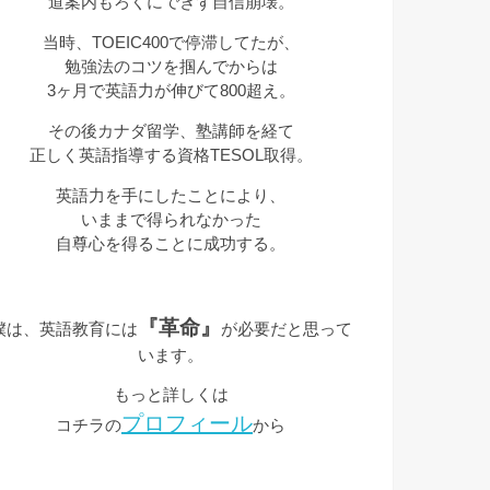
道案内もろくにできず自信崩壊。
当時、TOEIC400で停滞してたが、
勉強法のコツを掴んでからは
3ヶ月で英語力が伸びて800超え。
その後カナダ留学、塾講師を経て
正しく英語指導する資格TESOL取得。
英語力を手にしたことにより、
いままで得られなかった
自尊心を得ることに成功する。
『革命』
僕は、英語教育には
が必要だと思って
います。
もっと詳しくは
プロフィール
コチラの
から