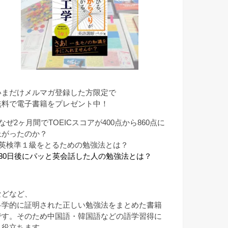
いまだけメルマガ登録した方限定で
無料で電子書籍をプレゼント中！
なぜ2ヶ月間でTOEICスコアが400点から860点に
上がったのか？
■英検準１級をとるための勉強法とは？
■30日後にパッと英会話した人の勉強法とは？
などなど、
科学的に証明された正しい勉強法をまとめた書籍
です。そのため中国語・韓国語などの語学習得に
も役立ちます。