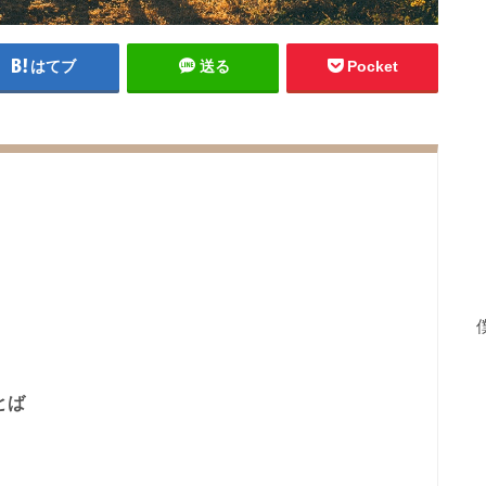
はてブ
送る
Pocket
とば