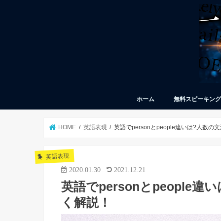
ホーム
無料スピーキン
HOME
英語表現
英語でpersonとpeople違いは?人
英語表現
2020.01.30
2021.12.21
英語でpersonとpeopl
く解説！