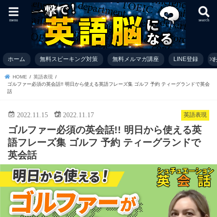
menu
search
ホーム
無料スピーキング対策
無料メルマガ講座
LINE登録
お
HOME
英語表現
ゴルファー必須の英会話!! 明日から使える英語フレーズ集 ゴルフ 予約 ティーグランドで英会
話
2022.11.15
2022.11.17
英語表現
ゴルファー必須の英会話!! 明日から使える英
語フレーズ集 ゴルフ 予約 ティーグランドで
英会話