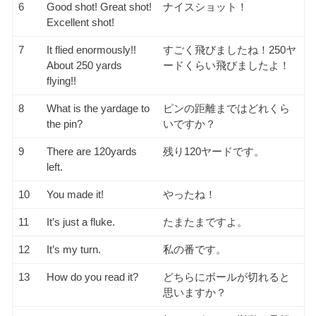
6
Good shot! Great shot!
ナイスショット！
Excellent shot!
7
It flied enormously!!
すごく飛びましたね！250ヤ
About 250 yards
ードくらい飛びましたよ！
flying!!
8
What is the yardage to
ピンの距離まではどれくら
the pin?
いですか？
9
There are 120yards
残り120ヤードです。
left.
10
You made it!
やったね！
11
It’s just a fluke.
たまたまですよ。
12
It’s my turn.
私の番です。
13
How do you read it?
どちらにボールが切れると
思いますか？