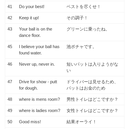
41
Do your best!
ベストを尽くせ！
42
Keep it up!
その調子！
43
Your ball is on the
グリーンに乗ったね。
dance floor.
45
I believe your ball has
池ポチャです。
found water.
46
Never up, never in.
短いパットは入りようがな
い
47
Drive for show - putt
ドライバーは見せるため、
for dough.
パットはお金のため
48
where is mens room?
男性トイレはどこですか？
49
where is ladies room?
女性トイレはどこですか？
50
Good miss!
結果オーライ！