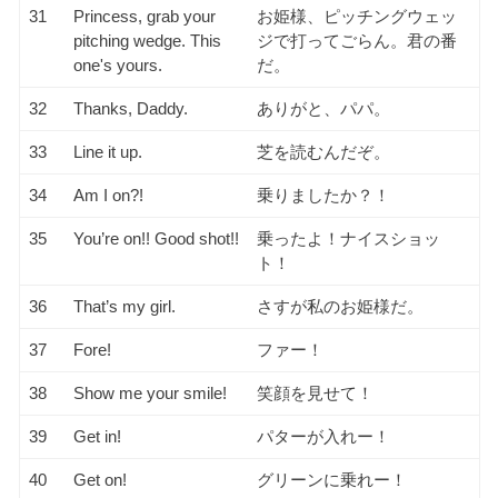
31
Princess, grab your
お姫様、ピッチングウェッ
pitching wedge. This
ジで打ってごらん。君の番
one's yours.
だ。
32
Thanks, Daddy.
ありがと、パパ。
33
Line it up.
芝を読むんだぞ。
34
Am I on?!
乗りましたか？！
35
You’re on!! Good shot!!
乗ったよ！ナイスショッ
ト！
36
That’s my girl.
さすが私のお姫様だ。
37
Fore!
ファー！
38
Show me your smile!
笑顔を見せて！
39
Get in!
パターが入れー！
40
Get on!
グリーンに乗れー！