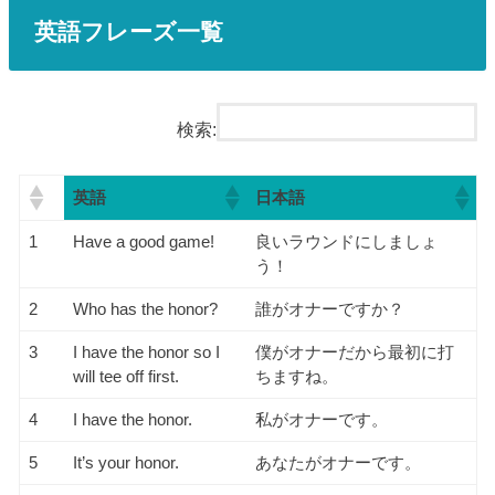
英語フレーズ一覧
検索:
英語
日本語
1
Have a good game!
良いラウンドにしましょ
う！
2
Who has the honor?
誰がオナーですか？
3
I have the honor so I
僕がオナーだから最初に打
will tee off first.
ちますね。
4
I have the honor.
私がオナーです。
5
It’s your honor.
あなたがオナーです。