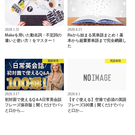
2020.1.31
2020.4.15
Makeを用いた動名詞・不定詞の
Reから始まる英単語まとめ！基
違いと使い方！をマスター！
本から超重要単語まで完全網羅し
た
英語表現
英語表現
2026.3.17
2026.6.1
初対面で使えるQ＆A日常英会話
【すぐ使える】空港で必須の英語
フレーズ保存版 | 聞くだけでパッ
フレーズ100選 | 聞くだけでパッ
と口から…
と口か…