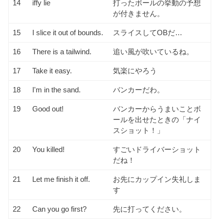
14
iffy lie
打ったボールの挙動の予想
が付きません。
15
I slice it out of bounds.
スライスしてOBだ…
16
There is a tailwind.
追い風が吹いているね。
17
Take it easy.
気楽にやろう
18
I'm in the sand.
バンカーだわ。
19
Good out!
バンカーからうまいことボ
ールを出せたときの「ナイ
スショット！」
20
You killed!
すごいドライバーショット
だね！
21
Let me finish it off.
お先にカップイン失礼しま
す
22
Can you go first?
先に打ってください。