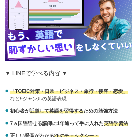
▼ LINEで学べる内容 ▼
「TOEIC対策・日常・ビジネス・旅行・接客・恋愛」
など9ジャンルの英語表現
初心者が
近道して英語を習得する
ための勉強方法
7ヵ国語話せる講師に1年通って手に入れた
英語学習法
正しい発音がわかる
26のチェックシート