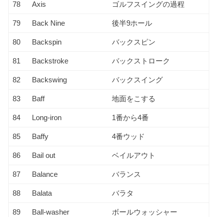
78
Axis
ゴルフスイングの過程
79
Back Nine
後半9ホール
80
Backspin
バックスピン
81
Backstroke
バックストローク
82
Backswing
バックスイング
83
Baff
地面をこする
84
Long-iron
1番から4番
85
Baffy
4番ウッド
86
Bail out
ベイルアウト
87
Balance
バランス
88
Balata
バラタ
89
Ball-washer
ボールウォッシャー