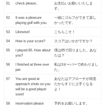
51
check please。
お支払いお願いいたしま
す。
52
It was a pleasure
一緒にゴルフができて楽し
playing golf with you.
かったです。
53
Likewise!
こちらこそ！
54
How is your score?
スコアはいかがですか？
55
I played 85. How about
僕は85で回りました。あな
you?
たは？
56
I finished at three over
私は3オーバーで終わりまし
par.
た。
57
You are good at
あなたはアプローチが得意
approach shots so you
だからすぐに上手くなる
will be a good player
よ！
soon!
58
reservation please
予約をお願いします。