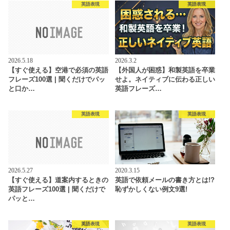
英語表現
英語表現
2026.5.18
2026.3.2
【すぐ使える】空港で必須の英語
【外国人が困惑】和製英語を卒業
フレーズ100選 | 聞くだけでパッ
せよ。ネイティブに伝わる正しい
と口か…
英語フレーズ…
英語表現
英語表現
2026.5.27
2020.3.15
【すぐ使える】道案内するときの
英語で依頼メールの書き方とは!?
英語フレーズ100選 | 聞くだけで
恥ずかしくない例文9選!
パッと…
英語表現
英語表現