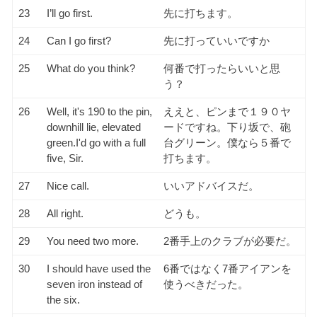
23
I’ll go first.
先に打ちます。
24
Can I go first?
先に打っていいですか
25
What do you think?
何番で打ったらいいと思
う？
26
Well, it's 190 to the pin,
ええと、ピンまで１９０ヤ
downhill lie, elevated
ードですね。下り坂で、砲
green.I'd go with a full
台グリーン。僕なら５番で
five, Sir.
打ちます。
27
Nice call.
いいアドバイスだ。
28
All right.
どうも。
29
You need two more.
2番手上のクラブが必要だ。
30
I should have used the
6番ではなく7番アイアンを
seven iron instead of
使うべきだった。
the six.