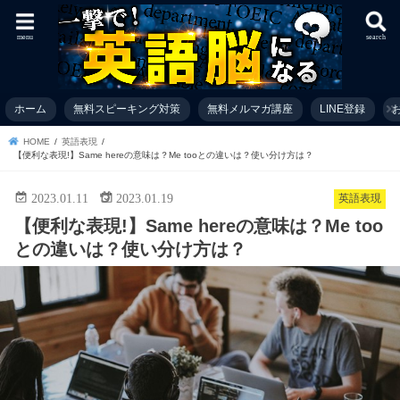
menu
search
ホーム
無料スピーキング対策
無料メルマガ講座
LINE登録
お
HOME
英語表現
【便利な表現!】Same hereの意味は？Me tooとの違いは？使い分け方は？
2023.01.11
2023.01.19
英語表現
【便利な表現!】Same hereの意味は？Me too
との違いは？使い分け方は？