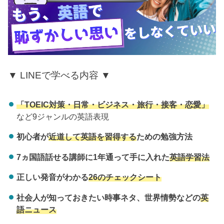
▼ LINEで学べる内容 ▼
「TOEIC対策・日常・ビジネス・旅行・接客・恋愛」
など9ジャンルの英語表現
初心者が
近道して英語を習得する
ための勉強方法
7ヵ国語話せる講師に1年通って手に入れた
英語学習法
正しい発音がわかる
26のチェックシート
社会人が知っておきたい時事ネタ、世界情勢などの
英
語ニュース