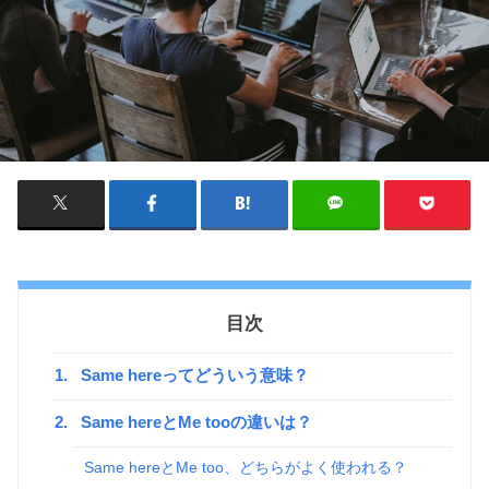
目次
1.
Same hereってどういう意味？
2.
Same hereとMe tooの違いは？
Same hereとMe too、どちらがよく使われる？