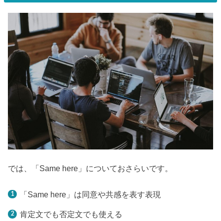
では、「Same here」についておさらいです。
「Same here」は同意や共感を表す表現
肯定文でも否定文でも使える